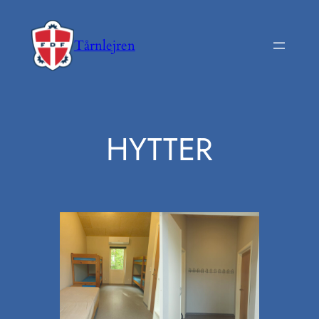
Spring
til
Tårnlejren
indhold
HYTTER