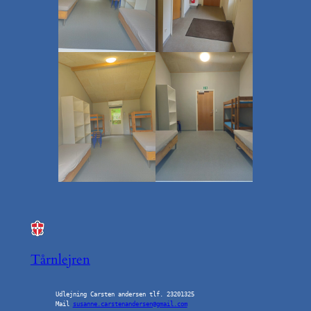
Tårnlejren
Udlejning Carsten andersen tlf. 23201325
Mail 
susanne.carstenandersen@gmail.com